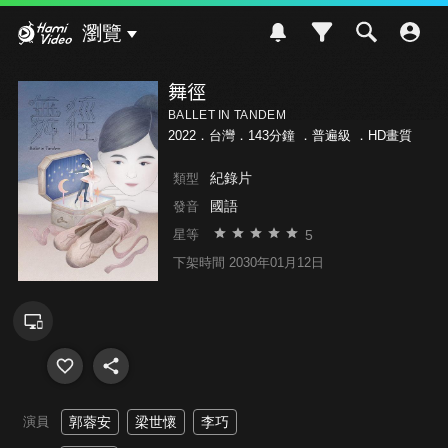
Hami Video
瀏覽
舞徑
BALLET IN TANDEM
2022．台灣．143分鐘 ．
普遍級
．HD畫質
紀錄片
類型
國語
發音
5
星等
下架時間 2030年01月12日
演員
郭蓉安
梁世懷
李巧