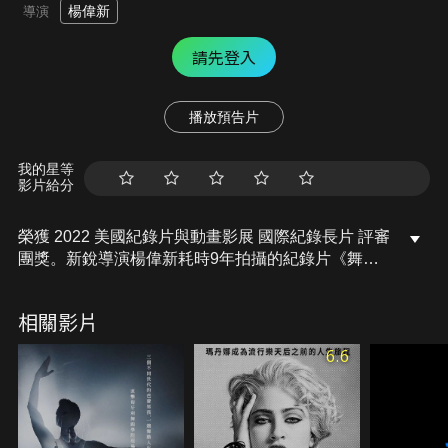
楊偉新
導演
請先登入
播放預告片
我的星等
影片給分
榮獲 2022 美國紀錄片與動畫影展 國際紀錄長片 評審
團獎​。新銳導演楊偉新耗時9年拍攝的紀錄片《舞
徑》，一位為了追求舞者夢，掙扎在教育體制邊緣，
反覆進出台灣的舞蹈學生；一位用個人力量在八〇年
相關影片
代以專業芭蕾舞校模式培訓學生，期望在台灣創造職
業芭蕾環境的資深老師；一位成功克服舞蹈根基不
6.6
足，站上國際舞台，卻因傷失去演出機會的職業芭蕾
舞者；「舞徑」藉由凝視與傾聽三位不同世代舞者之
舞蹈歷程，交織成一篇對台灣芭蕾舞現狀的提問，進
而打開對「文化」與「身體」的另一種想像與思考。​​