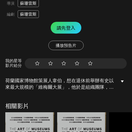
蘇珊雷斯
導演
蘇珊雷斯
編劇
請先登入
播放預告片
我的星等
影片給分
荷蘭國家博物館策展人韋伯，想在退休前舉辦有史以
來最大規模的「維梅爾大展」，他於是組織團隊，開
始聯絡全世界維梅爾的擁有者，正當〈戴珍珠耳環的
少女〉、〈編織蕾絲的女工人〉等代表作一一到位之
相關影片
際，卻爆發震驚世界的消息：來自華盛頓國家藝術畫
廊的名畫〈帶長笛女孩〉，據傳並非出自維梅爾之
手……