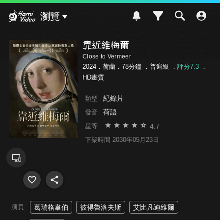
Hami Video
瀏覽
靠近維梅爾
Close to Vermeer
2024．荷蘭．78分鐘 ．
普遍級
．
評分7.3
．
HD畫質
紀錄片
類型
荷語
發音
4.7
星等
下架時間 2030年05月23日
演員
葛瑞格韋伯
彼得魯洛夫斯
艾比凡迪維爾