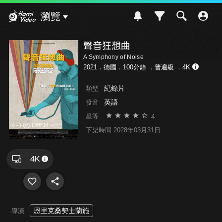
Hami Video
瀏覽
聲音狂想曲
A Symphony of Noise
2021．德國．100分鐘 ．
普遍級
．4K
紀錄片
類型
英語
發音
4
星等
下架時間 2028年03月31日
恩里克桑契士蘭施
導演