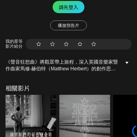
請先登入
播放預告片
我的星等
影片給分
《聲音狂想曲》將觀眾帶上旅程，深入英國音樂家暨
作曲家馬修‧赫伯特（Matthew Herbert）的創作思
維。這位以顛覆性音樂實驗聞名的藝術家，擅長運用
日常物件發出的聲音，創作出獨樹一格的電子音樂作
相關影片
品。在電影中，觀眾將親身感受赫伯特如何從生活中
最尋常的聲響與噪音中，提煉出音樂。他為何如此著
迷於聲音？又為何認為改變我們「聆聽世界」的方
式，是一場革命行動？觀賞本片之後，我們將不只重
新理解音樂，也將重新傾聽這個世界，以一種我們從
未想像過的方式。