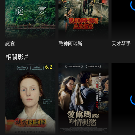
謎宴
戰神阿瑞斯
天才琴手
相關影片
6.2