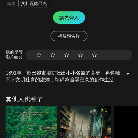
艾杜瓦德呂克
導演
請先登入
播放預告片
我的星等
影片給分
1891年，於巴黎畫壇耕耘出小小名氣的高更，再也嚥
不下文明社會的虛矯，準備為追尋已久的創作生活犧
牲一切。他背負拋家棄子的罵名，義無反顧前往南太
平洋的大溪地。抵達時，他並沒有沐浴在蠻荒肉體的
其他人也看了
奢華，等著他的反而是貧病交加、孤苦無援。為了畫
出嚮往的原始，高更深入毛利人之境，邂逅了原住民
6.2
女孩德胡拉。有了德胡拉的陪伴，高更終於來到人生
中最快樂、最富創造力的一段日子。然而一段隱約的
三角關係，也緩緩地從野林裸現。