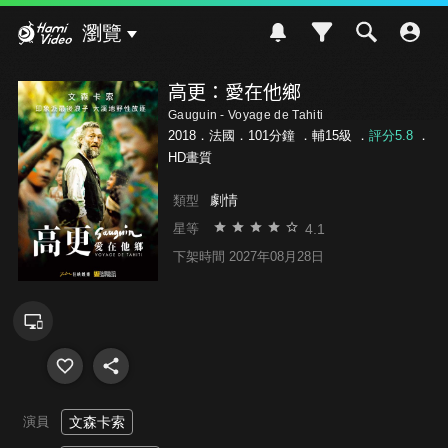
Hami Video
瀏覽
高更：愛在他鄉
Gauguin - Voyage de Tahiti
2018．法國．101分鐘 ．
輔15級
．
評分5.8
．
HD畫質
劇情
類型
4.1
星等
下架時間 2027年08月28日
演員
文森卡索