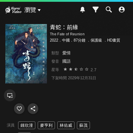
Hami Video
瀏覽
青蛇：前緣
The Fate of Reunion
2022．中國．87分鐘 ．
保護級
．HD畫質
愛情
類型
國語
發音
2.7
星等
下架時間 2029年12月31日
演員
鍾欣潼
麥亨利
林佑威
蘇茂