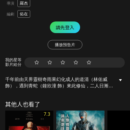
羅杰
導演
佑在
編劇
請先登入
播放預告片
我的星等
影片給分
千年前由天界靈樹奇雨果幻化成人的道清（林佑威
飾），遇到青蛇（鐘欣潼 飾）來此修仙，二人日漸情
深。道清逆天而行將奇雨果渡給青蛇，助她化為鮫，
自己墮入輪迴之劫。數百年間，執念深重的青蛇不斷
其他人也看了
尋找道清轉世，欲解開心上人的生死劫。而稽靈山山
神子岳（麥亨利 飾）在一旁默默守護她…。
7.3