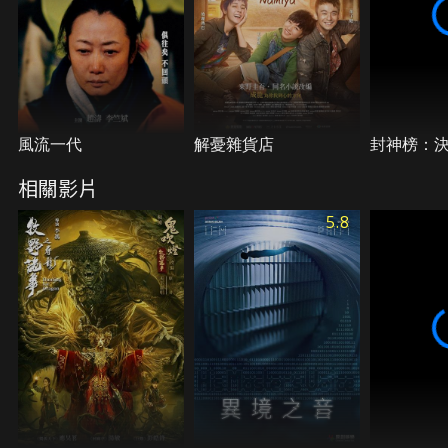
風流一代
解憂雜貨店
封神榜：
相關影片
5.8