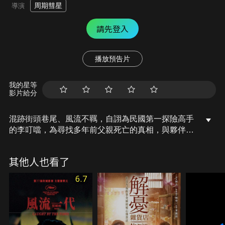
周期彗星
導演
請先登入
播放預告片
我的星等
影片給分
混跡街頭巷尾、風流不羈，自詡為民國第一探險高手
的李叮噹，為尋找多年前父親死亡的真相，與夥伴胖
子、四姑娘，一同進入神祕莫測的公孫墓，試圖找尋
長生不老藥…。
其他人也看了
6.7