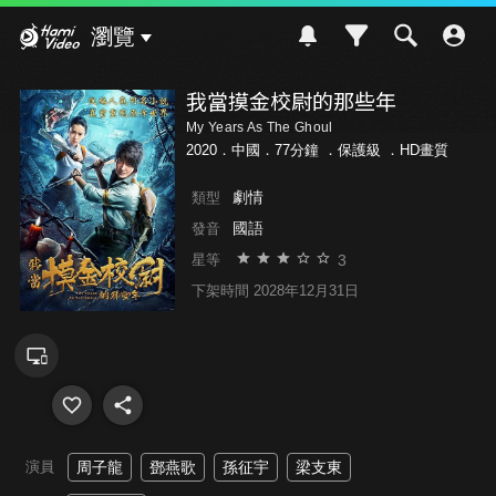
Hami Video
瀏覽
我當摸金校尉的那些年
My Years As The Ghoul
2020．中國．77分鐘 ．
保護級
．HD畫質
劇情
類型
國語
發音
3
星等
下架時間 2028年12月31日
演員
周子龍
鄧燕歌
孫征宇
梁支東