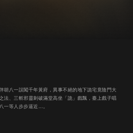
伴胡八一誤闖千年黃府，異事不絕的地下詭宅竟陰門大
之法、三斬邪靈刺破滿堂高坐「詭」戲飄，臺上戲子唱
八一等人步步逼近…。