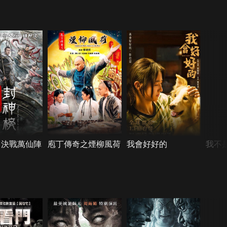
：決戰萬仙陣
庖丁傳奇之煙柳風荷
我會好好的
我不