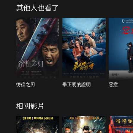
其他人也看了
徬徨之刃
畢正明的證明
惡意
相關影片