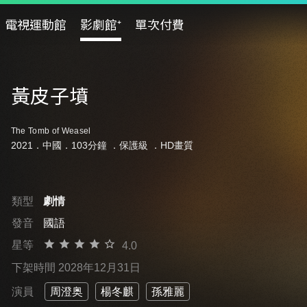
電視運動館
影劇館⁺
單次付費
黃皮子墳
The Tomb of Weasel
2021．中國．103分鐘 ．
保護級
．HD畫質
類型
劇情
發音
國語
星等
4.0
下架時間 2028年12月31日
演員
周澄奥
楊冬麒
孫雅麗