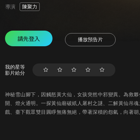
導演
陳聚力
請先登入
播放預告片
我的星等
影片給分
神秘雪山腳下，因觸怒黃大仙，女孩突然中邪變異。為救夥
開、燈火通明。一探黃仙廟破紙人屠村之謎、二解黃仙吊魂
戲、臺下觀眾雙目圓睜無痛無絕，帶著深積的怨氣，向著胡