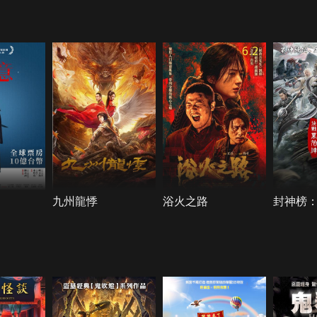
6.2
九州龍悸
浴火之路
封神榜