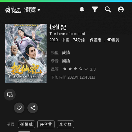
Hami Video
瀏覽
捉仙記
The Love of Immortal
2019．中國．74分鐘 ．
保護級
．HD畫質
愛情
類型
國語
發音
3.3
星等
下架時間 2028年12月31日
演員
孫耀威
任容萱
李立群