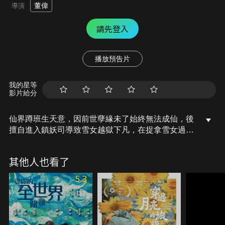
董偉
導演
請先登入
播放預告片
我的星等
影片給分
仙界蹲班生天意，因前世孽緣未了始終無法成仙，後
擅自進入鎮妖司導致雪女越獄下凡，在捉拿雪女過程
中彼此互生情愫。天意得知雪女的悲慘身世，發現自
己竟是害她淪為雪妖的負心漢。為了彌補三生三世前
其他人也看了
的過錯，天意不顧生死進入黃泉，只為找到那朵有花
有葉的曼珠沙華，拯救被怨恨折磨的雪女。一番磨難
5.3
過後，二人終於成婚，天兵再次下凡捉拿雪女。最
終，雪女為救天意犧牲自己，讓天意明白了《捉妖
錄》上「天下無妖」的含義。