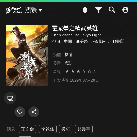
Hami Video
瀏覽
霍家拳之精武英雄
Chen Zhen: The Tokyo Fight
2019．中國．86分鐘 ．
保護級
．HD畫質
劇情
類型
國語
發音
3
星等
下架時間 2029年07月28日
演員
王文傑
李乾鋒
吳桓
趙晨宇