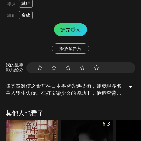
戴維
導演
金成
編劇
請先登入
播放預告片
我的星等
影片給分
陳真奉師傅之命前往日本學習先進技術，卻發現多名
華人學生失蹤。在好友梁少文的協助下，他追查背後
真相，並與黑龍會成員伊藤真司及會長山田一南展開
鬥智，最終瓦解黑龍會的陰謀，摧毀日本人的秘密實
其他人也看了
驗室。
6.3