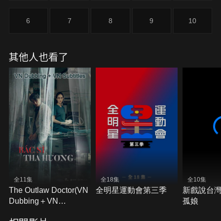
新仇加舊恨，胭脂蟲妖一狀告到潛水媽面前，要潛水
媽給個交代。
6
7
8
9
10
其他人也看了
全11集
全18集
全10集
The Outlaw Doctor(VN
全明星運動會第三季
新戲說台
Dubbing＋VN
孤娘
Subtitles)