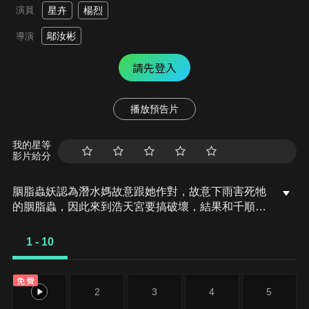
演員
星卉
楊烈
鄔汝彬
導演
請先登入
播放預告片
我的星等
影片給分
胭脂蟲妖認為潛水媽故意跟她作對，故意下雨害死牠
的胭脂蟲，因此來到浩天宮要搞破壞，結果和千順宮
鬥法的時候，誤傷了前來參拜的小女孩月娘，在她的
臉上留下了一個胎記。多年後，在一場走大轎的儀式
1 - 10
中，月娘暗戀的文貴竟和彩鳳看對眼，月娘心裡難
過，對月娘很有好感的千里眼決定要幫助月娘，讓她
免費
跟文貴共結連理，結果卻因為一時疏忽，領潛水媽的
1
2
3
4
5
命令吩咐雷神卻下錯雨水量，導致梧棲地區淹大水，