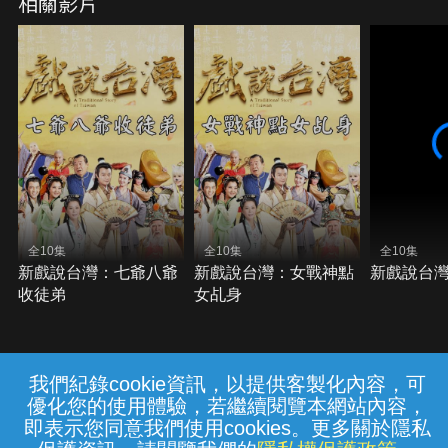
相關影片
全10集
全10集
全10集
新戲說台灣：七爺八爺
新戲說台灣：女戰神點
新戲說台
收徒弟
女乩身
我們紀錄cookie資訊，以提供客製化內容，可
{{notifyMsg}}
優化您的使用體驗，若繼續閱覽本網站內容，
常見問題
線上客服
服務條款
隱私權保護
即表示您同意我們使用cookies。更多關於隱私