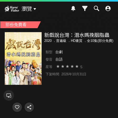
Hami Video
瀏覽
部份免費看
新戲說台灣：潛水媽挽胭脂蟲
2020 ．
普遍級
．HD畫質 ．全10集(部分免費)
台劇
類型
台語
發音
5
星等
下架時間
2026年10月31日