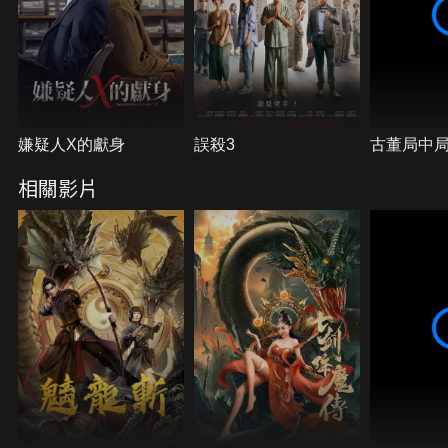
嫌疑人X的獻身
誤殺3
古董局中
相關影片