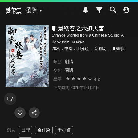
Hami Video
瀏覽
聊齋殘卷之六道天書
Strange Stories from a Chinese Studio: A
Book from Heaven
2020．中國．88分鐘 ．
普遍級
．HD畫質
劇情
類型
國語
發音
4.2
星等
下架時間 2028年12月31日
演員
田理
余佳淼
于心妍