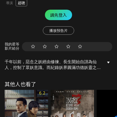
趙聰
導演
請先登入
播放預告片
我的星等
影片給分
千年以前，惡念之妖經由修煉、長生開始自詡為仙
人，控制了眾妖意識。而紀錄妖界圓滿功德妖靈之名
的妖界至寶因此被封印用以控制眾妖。看穿一切的樹
妖為爭奪天書展開大戰，怎料天書受到波及轉世成人
其他人也看了
間判官…就竟人與妖會如何合作以戰勝這場妖界之戰
呢？
6.2