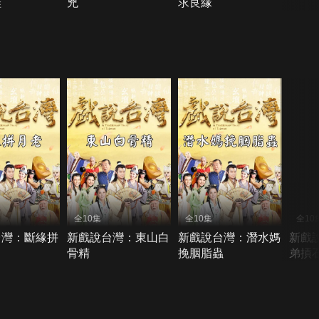
鞋
兇
求良緣
全10集
全10集
全10
台灣：斷緣拼
新戲說台灣：東山白
新戲說台灣：潛水媽
新戲
骨精
挽胭脂蟲
弟摃