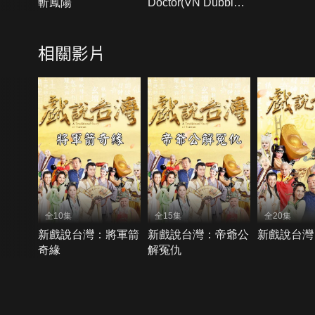
斬鳳陽
Doctor(VN Dubbing
＋VN Subtitles)
相關影片
全10集
全15集
全20集
新戲說台灣：將軍箭
新戲說台灣：帝爺公
新戲說台灣
奇緣
解冤仇
{{notifyMsg}}