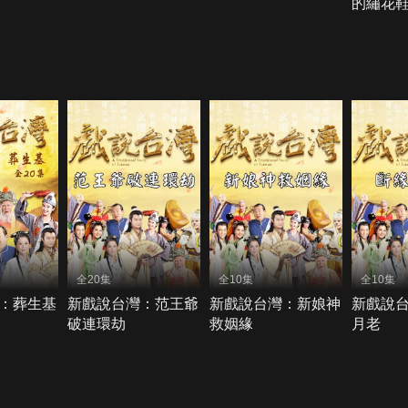
的繡花
全20集
全10集
全10集
：葬生基
新戲說台灣：范王爺
新戲說台灣：新娘神
新戲說
破連環劫
救姻緣
月老