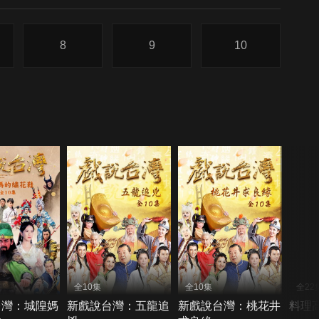
8
9
10
全10集
全10集
全22
台灣：城隍媽
新戲說台灣：五龍追
新戲說台灣：桃花井
料理