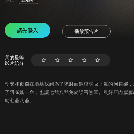
請先登入
播放預告片
我的星等
影片給分
朝安和俊傑在墳墓找到為了求財而躺棺材吸財氣的阿雀嬸，
了阿雀嬸一命，也讓七爺八爺免於誤害無辜。剛好庄內屢屢
助七爺八爺。