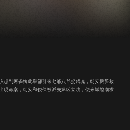
沒想到阿雀嬸此舉卻引來七爺八爺捉錯魂，朝安機警救
出現命案，朝安和俊傑被派去緝凶立功，便來城隍廟求