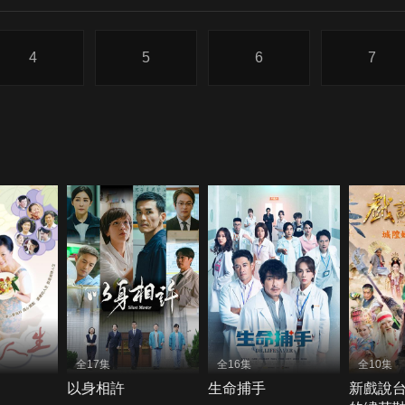
4
5
6
7
全17集
全16集
全10集
以身相許
生命捕手
新戲說