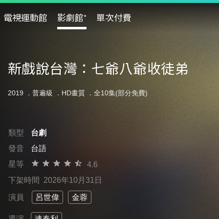
電視運動館
影劇館⁺
單次付費
新戲說台灣：七爺八爺收徒弟
2019 ．
普遍級
．HD畫質 ．全10集(部分免費)
類型
台劇
發音
台語
星等
4.6
下架時間
2026年10月31日
演員
呂世偉
金蓉
導演
連春利