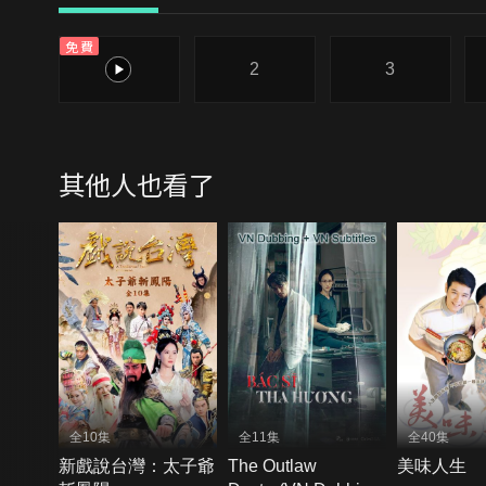
免費
1
2
3
其他人也看了
全10集
全11集
全40集
新戲說台灣：太子爺
The Outlaw
美味人生