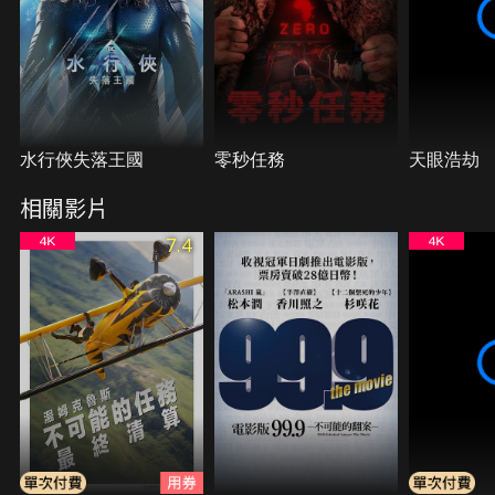
水行俠失落王國
零秒任務
天眼浩劫
相關影片
7.4