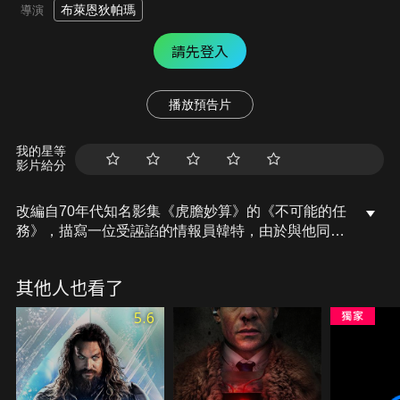
布萊恩狄帕瑪
導演
請先登入
播放預告片
我的星等
影片給分
改編自70年代知名影集《虎膽妙算》的《不可能的任
務》，描寫一位受誣諂的情報員韓特，由於與他同組
的人員在布拉格執行任務時全遭殲滅，因此唯一的活
口韓特被視為是中情局潛伏已久的叛徒，孤身一人的
其他人也看了
他雖被政府追殺卻不顧重重危機，力闖中情局總部，
決心找出真正的主謀者，然而最後的真相卻出乎大家
5.6
的意料。