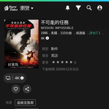
Hami Video
瀏覽
不可能的任務
MISSION: IMPOSSIBLE
1996．美國．110分鐘 ．
保護級
．
評分7.1
．
4K
動作
類型
英語
發音
5
星等
好萊塢
下架時間 2026年12月31日
演員
湯姆克魯斯