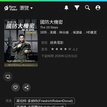
Hami Video
瀏覽
國防大機密
The 39 Steps
1935．美國．86分鐘 ．
保護級
．HD畫質
經典電影
類型
4.2
星等
下架時間 2030年12月31日
演員
羅伯特·多納特(FriedrichRobertDonat)