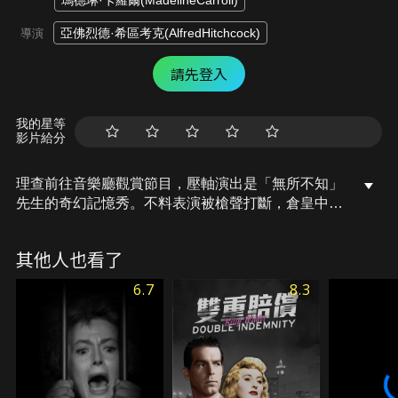
瑪德琳·卡羅爾(MadelineCarroll)
亞佛烈德·希區考克(AlfredHitchcock)
導演
請先登入
我的星等
影片給分
理查前往音樂廳觀賞節目，壓軸演出是「無所不知」
先生的奇幻記憶秀。不料表演被槍聲打斷，倉皇中理
查帶了神秘女子安娜回家；第二天醒來理查發現安娜
背上插著匕首死在他懷裡，僅留下一個即將陷英國於
其他人也看了
巨大危險的國防機密。理查能否替自己洗刷殺人罪
名，並且解救國家？
6.7
8.3