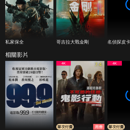
私家保全
哥吉拉大戰金剛
名偵探皮
相關影片
7.4