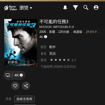
Hami Video
瀏覽
不可能的任務3
MISSION: IMPOSSIBLE III
2006．美國．125分鐘 ．
保護級
．
評分6.9
．
4K
動作
類型
英語
發音
4.7
星等
好萊塢
下架時間 2026年12月31日
演員
湯姆克魯斯