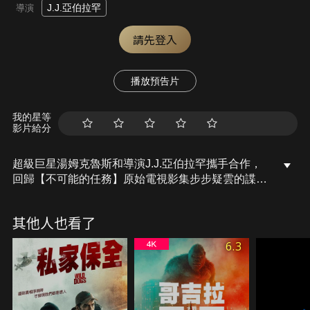
J.J.亞伯拉罕
導演
請先登入
播放預告片
我的星等
影片給分
超級巨星湯姆克魯斯和導演J.J.亞伯拉罕攜手合作，
回歸【不可能的任務】原始電視影集步步疑雲的諜報
驚悚故事類型，以一個特務小組作為主軸，故事環繞
在行事大膽、聰明機智的小組組長身上。
其他人也看了
6.3