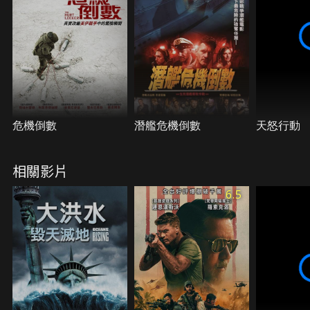
危機倒數
潛艦危機倒數
天怒行動
相關影片
6.5