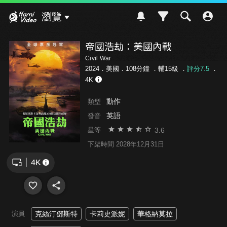
Hami Video
瀏覽
帝國浩劫：美國內戰
Civil War
2024．美國．108分鐘 ．
輔15級
．
評分7.5
．
4K
動作
類型
英語
發音
3.6
星等
下架時間 2028年12月31日
演員
克絲汀鄧斯特
卡莉史派妮
華格納莫拉