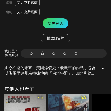
艾力克斯嘉蘭
導演
艾力克斯嘉蘭
編劇
請先登入
播放預告片
我的星等
影片給分
距今不遠的未來，美國爆發史上最嚴重的內戰，包含
以佛羅里達州為根據地的「佛州聯盟」、加州和德州
組成的「西方力量」等，各方勢力互相交火，美國總
統的權力岌岌可危，資深戰地記者李（克絲汀鄧斯特
其他人也看了
飾）與一群記者計畫穿越戰火重重的美國前往白宮，
他們能夠在這場浩劫中存活下來嗎？
7.5
5.9