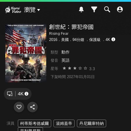
Hami Video
瀏覽
創世紀：罪犯帝國
Rising Fear
2016．美國．94分鐘 ．
保護級
．4K
動作
類型
英語
發音
3.3
星等
下架時間 2027年01月01日
演員
柯蒂斯考德威爾
湯姆蓋帝
丹尼爾庫特納