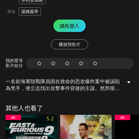
菲利普易斯
湯姆蓋帝
導演
請先登入
播放預告片
我的星等
影片給分
一名前海軍陸戰隊員因在致命的恐攻爆炸案中被誣陷
為兇手，便立志找出攻擊事件背後的主謀。然而很快
地，他發現一個更致命的陰謀，會危害整個國家，而
這個陰謀將迫使他在數百萬人的自由和自己的生存間
其他人也看了
做出抉擇。
5.2
5.9