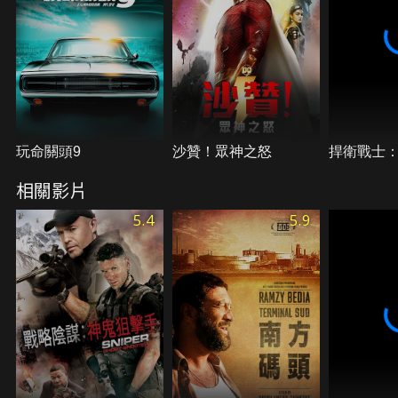
玩命關頭9
沙贊！眾神之怒
捍衛戰士
相關影片
5.4
5.9