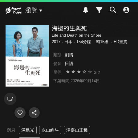
Hami Video
瀏覽
海邊的生與死
Life and Death on the Shore
2017．日本．154分鐘 ．
輔15級
．HD畫質
劇情
類型
日語
發音
3.2
星等
下架時間 2026年09月14日
演員
滿島光
永山絢斗
津嘉山正種