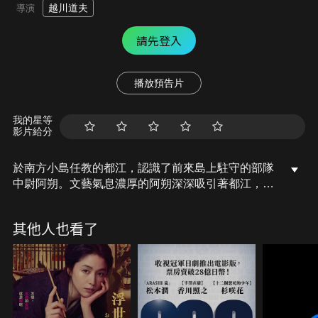
越川道夫
導演
請先登入
播放預告片
我的星等
影片給分
於南方小島任教的都江，認識了前來島上駐守的部隊
中尉阿朔。文藝氣息濃厚的阿朔深深吸引著都江，雙
方在筆墨通信、浸淫文學之間，彼此愛意萌發。然
而，都江發現阿朔居然是自殺特攻隊的一員，隨時都
其他人也看了
有可能為國家而死。愛一個人很難，放棄自己心愛的
人更難。儘管前方是條不歸路，都江也毅然誓死與阿
朔一同奔向另一個世界，用愛蘊釀彼岸花。