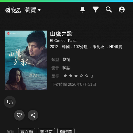
Hami Video
瀏覽
山鷹之歌
El Condor Pasa
2012．韓國．102分鐘 ．
限制級
．HD畫質
劇情
類型
韓語
發音
3
星等
下架時間 2026年07月31日
演員
曹在顯
裴成花
柳妍美