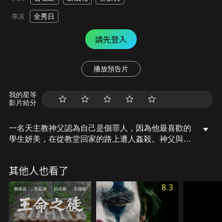
全秀日
導演
請先登入
播放預告片
我的星等
影片給分
一名天主教神父認為自己是個罪人，因為他最喜歡的
學生妍美，在從教堂回家的路上遭人姦殺。神父與妍
美的姐姐共享著悲傷與痛苦，隨著時間的推移，兩人
產生了感情，無法避免墜入愛河。很快他就必須在對
其他人也看了
上帝的誓言和愛的誓言之間做出選擇。
8.3