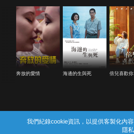
奔放的愛情
海邊的生與死
倍兒喜歡你
{{notifyMsg}}
我們紀錄cookie資訊，以提供客製化
隱私