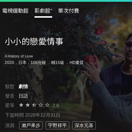
電視運動館
影劇館⁺
單次付費
小小的戀愛情事
A History of Love
2020．日本．105分鐘 ．
輔15級
．HD畫質
類型
劇情
發音
日語
星等
2.9
下架時間 2028年12月31日
演員
瀨戶果步
宇野祥平
深水元基