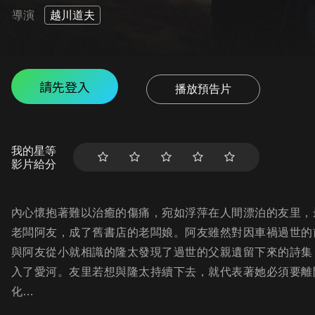
導演
越川道夫
請先登入
播放預告片
我的星等
影片給分
內心懷抱著難以治癒的傷痛，宛如浮萍在人間漂泊的友里，
老闆阿友，成了舊書店的老闆娘。阿友雖然對因車禍過世的
與阿友從小就相識的隆太發現了過世的父親遺留下來的詩集
入了愛河。友里若想與隆太持續下去，就代表著她必須要離
化…