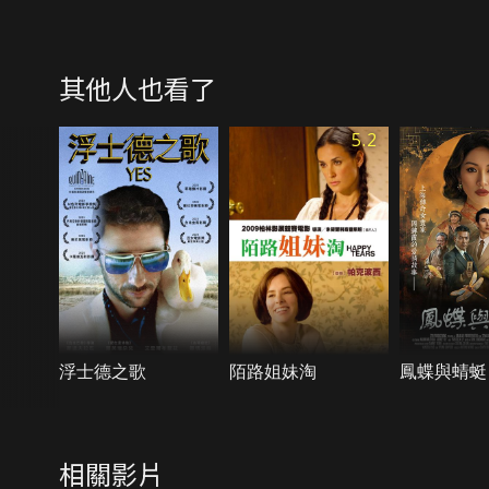
其他人也看了
5.2
浮士德之歌
陌路姐妹淘
鳳蝶與蜻蜓
相關影片