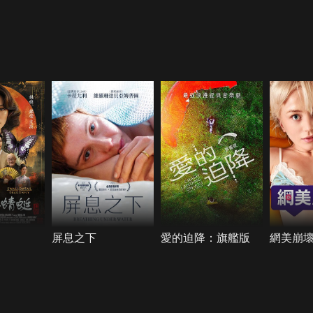
屏息之下
愛的迫降：旗艦版
網美崩