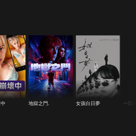
壞中
地獄之門.
女孩白日夢
一匹