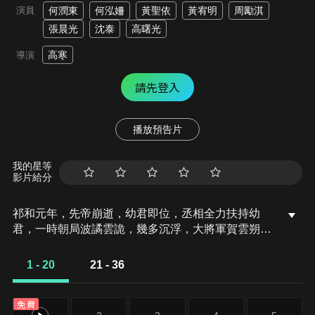
演員
何潤東
何泓姍
黃聖依
黃宥明
周勵淇
張晨光
沈泰
高曙光
高寒
導演
請先登入
播放預告片
我的星等
影片給分
祁和元年，先帝崩逝，幼君即位，丞相全力扶持幼
君，一時朝局波譎雲詭，幾多沉浮，大將軍賀雲朔被
封安王，遠赴邊陲不毛之地。賀雲朔武以平亂，文以
納賢，德以服百姓，勵精圖治，嘔心瀝血三十載，終
1 - 20
21 - 36
將曲涼建為一方繁盛之城。但賀雲朔的心頭卻始終有
一樁夙願未了，早逝的先王妃曾與他約定來世再見，
免費
可眨眼已過數十載，卻始終沒能盼來投胎後的那個