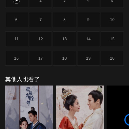
1
2
3
4
5
她。三十年後，典寶署官員駱容與長女駱青蓮進入王
府參加選侍，與別人不同，她滿心期待自己能夠落
選，好讓自己能與青梅竹馬——曲涼名醫呂北逸成
6
7
8
9
10
親。但此次選侍非同小可，安王的幾個兒子都急於找
出與先王妃容貌相似的女子，以求能夠贏得安王的關
注，並為此後的襲爵計畫鋪路。
11
12
13
14
15
16
17
18
19
20
其他人也看了