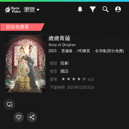
Hami Video
瀏覽
部份免費看
歲歲青蓮
Story of Qinglian
2023 ．
普遍級
．HD畫質 ．全36集(部分免費)
陸劇
類型
國語
發音
4.0
星等
下架時間
2027年12月31日