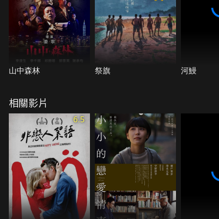
山中森林
祭旗
河鰻
相關影片
6.5