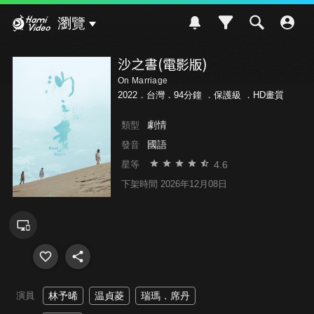
Hami Video
瀏覽
沙之書(電影版)
On Marriage
2022．台灣．94分鐘 ．
保護級
．HD畫質
劇情
類型
國語
發音
4.6
星等
下架時間 2026年12月08日
演員
林予晞
温貞菱
瑞瑪．席丹