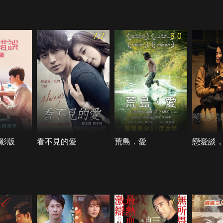
7.7
8.0
影版
看不見的愛
荒島．愛
戀愛談
7.1