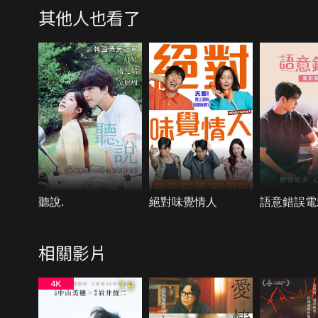
其他人也看了
聽說.
絕對味覺情人
語意錯誤電
相關影片
7.9