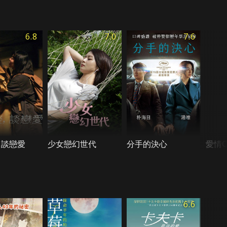
6.8
7.0
7.6
，談戀愛
少女戀幻世代
分手的決心
愛情
6.6