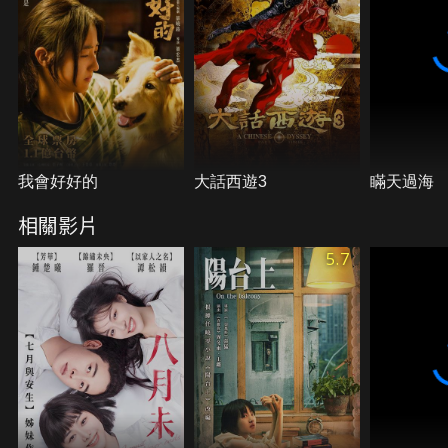
我會好好的
大話西遊3
瞞天過海
相關影片
5.7