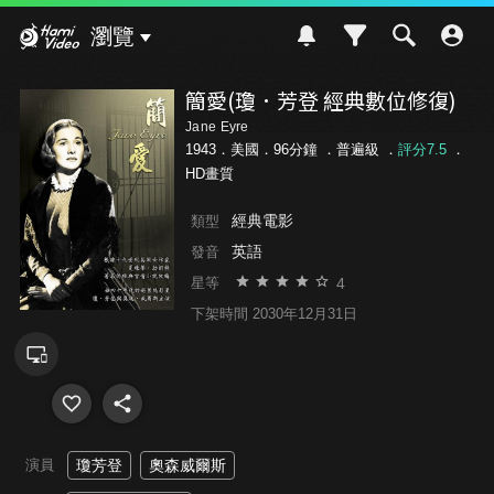
Hami Video
瀏覽
簡愛(瓊．芳登 經典數位修復)
Jane Eyre
1943．美國．96分鐘 ．
普遍級
．
評分7.5
．
HD畫質
經典電影
類型
英語
發音
4
星等
下架時間 2030年12月31日
演員
瓊芳登
奧森威爾斯