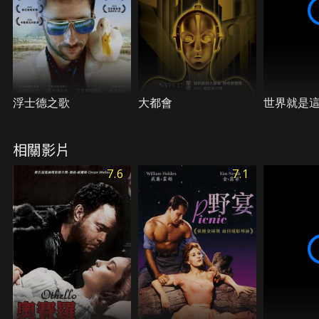
浮士德之歌
大都會
世界就是
相關影片
7.6
7.1