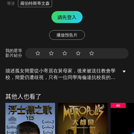
羅伯特斯蒂文森
導演
請先登入
播放預告片
我的星等
影片給分
描述孤女簡愛從小寄居在舅母家，後來被送往教會學
校，簡愛仍遭歧視，只有一位同學海倫違抗校長的命
令對她釋出友善，因此遭受懲罰染病去世。簡愛悲痛
欲絕忍辱求生至成年，離開學校後，來到了桑菲爾德
其他人也看了
當家庭教師，而堡主愛德華先生卻是位憂鬱且脾氣詭
異的人，簡愛仍為其深情所動付出真情，直到婚前一
8.3
刻，城堡中的秘密卻打斷了兩人的幸福，簡愛因此離
開城堡，但仍時時傳來愛德華的呼喚當重返桑菲爾德
時，城堡已被焚毀，只剩斷壁殘骸及雙目失明的愛德
華，而簡愛會做出什麼抉擇呢?