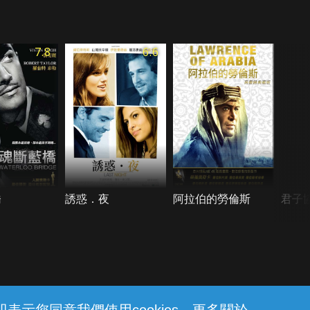
7.8
6.6
橋
誘惑．夜
阿拉伯的勞倫斯
君子