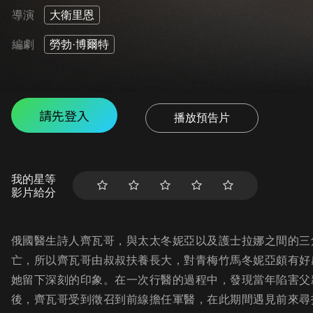
導演
大衛里恩
編劇
勞勃·博爾特
請先登入
播放預告片
我的星等
影片給分
俄國醫生詩人齊瓦哥，與太太冬妮亞以及護士拉娜之間的三
亡，所以齊瓦哥由叔叔扶養長大，對青梅竹馬冬妮亞頗有好
她留下深刻的印象。在一次行醫的過程中，發現當年陷害父
後，齊瓦哥受到徵召到前線擔任軍醫，在此期間遇見前來尋