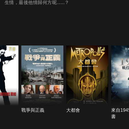
生情，最後他情歸何方呢......？
7.0
8.3
戰爭與正義
大都會
來自19
書