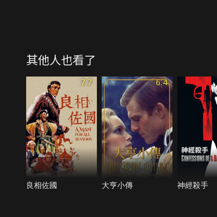
其他人也看了
7.7
6.4
良相佐國
大亨小傳
神經殺手