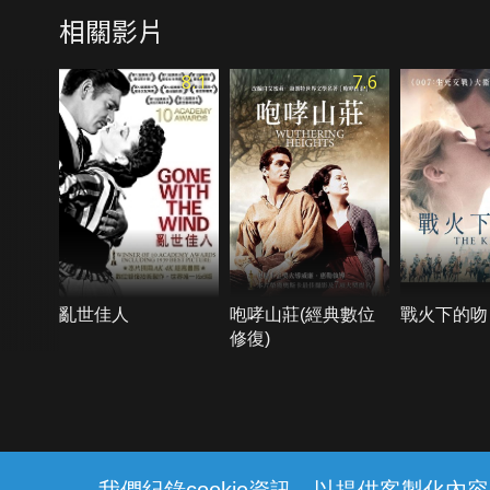
相關影片
8.1
7.6
亂世佳人
咆哮山莊(經典數位
戰火下的吻
修復)
{{notifyMsg}}