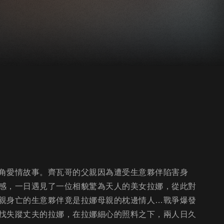
角愛情故事。齊瓦哥的父親因為遭受生意夥伴陷害身
感，一日遇見了一位相貌驚為天人的美女拉娜，從此對
親身亡的生意夥伴竟是拉娜母親的枕邊情人…戰爭爆發
找失蹤丈夫的拉娜，在拉娜細心的照料之下，兩人日久