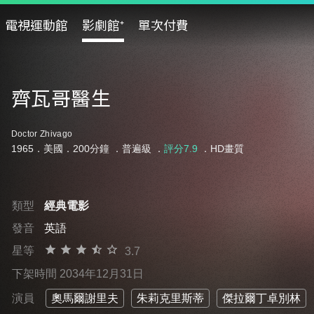
電視運動館
影劇館⁺
單次付費
齊瓦哥醫生
Doctor Zhivago
1965．美國．200分鐘 ．
普遍級
．
評分7.9
．HD畫質
類型
經典電影
發音
英語
星等
3.7
下架時間 2034年12月31日
演員
奧馬爾謝里夫
朱莉克里斯蒂
傑拉爾丁卓別林