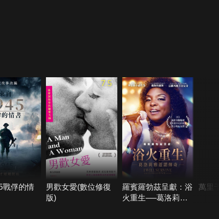
7.5
45戰俘的情
男歡女愛(數位修復
羅賓羅勃茲呈獻：浴
萬里
版)
火重生──葛洛莉雅
蓋諾傳奇