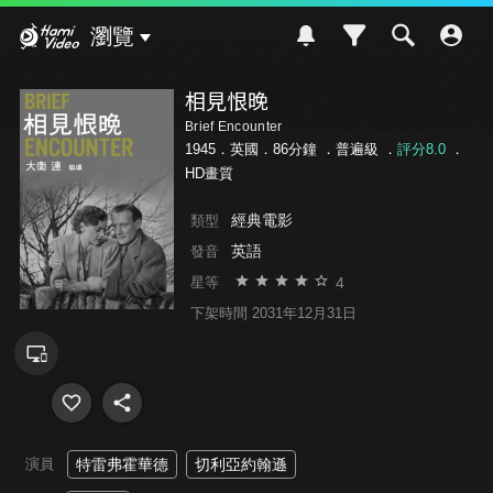
Hami Video
瀏覽
相見恨晚
Brief Encounter
1945．英國．86分鐘 ．
普遍級
．
評分8.0
．
HD畫質
經典電影
類型
英語
發音
4
星等
下架時間 2031年12月31日
演員
特雷弗霍華德
切利亞約翰遜