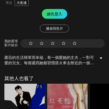
大衛連
導演
請先登入
播放預告片
我的星等
影片給分
蘿菈的生活簡單而幸福，有一個愛她的丈夫，一對可
愛的兒女。每個週四她都習慣搭火車去附近的一個地
方買東西。這天，在火車站旁的一間小餐廳，眼睛被
吹進的沙子而感到不舒服，剛好醫生哈維在那也因此
其他人也看了
幫助了蘿拉。幾天後，她又在餐廳遇到了醫生，由於
桌子不夠，兩人便坐在一起吃飯，相談甚歡。原來醫
7.5
8.1
生也已經結婚，每個星期二也來這裡的本地醫院幫
忙。兩人約定下星期再見面，頻繁的見面和陪伴，讓
兩個已經結了婚的人越來越渴望見到對方，他們知
道，他們相愛了...但這樣的愛情在那個年代注定無法