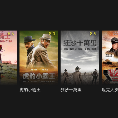
6.5
8.0
8.5
虎豹小霸王
狂沙十萬里
坦克大