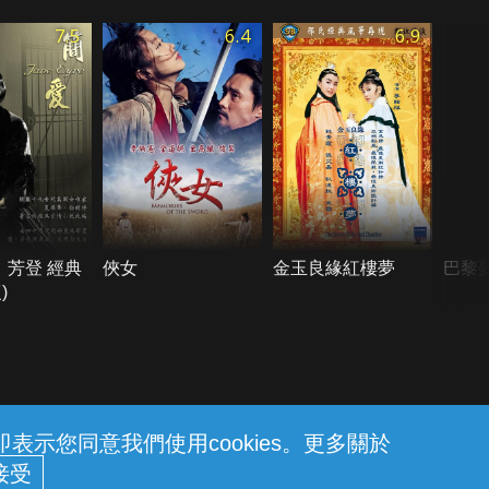
7.5
6.4
6.9
．芳登 經典
俠女
金玉良緣紅樓夢
巴黎
)
示您同意我們使用cookies。更多關於