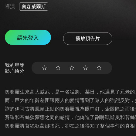
導演
奧森威爾斯
請先登入
播放預告片
我的星等
影片給分
奧賽羅生來高大威武，是一名猛將。某日，他遇見了元老的
而，巨大的年齡差距讓兩人的愛情遭到了眾人的強烈反對，
詐的伊阿古將風頭正勁的奧賽羅視為眼中釘，企圖除之而後
賽羅和苔絲狄蒙娜之間的感情，他偽造了副將凱斯奧和苔絲
奧賽羅將苔絲狄蒙娜掐死，卻在之後得知了整個事件的真相