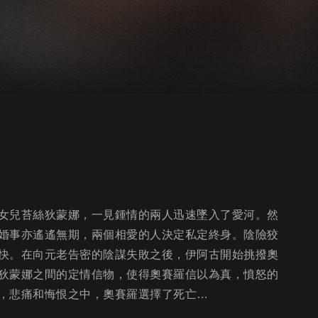
女兒苔絲狄蒙娜，一見鍾情的兩人迅速墜入了愛河。然
婚事亦遙遙無期，兩個相愛的人決定私定終身。陰險狡
快。在向元老告密的陰謀失敗之後，伊阿古開始挑撥奧
狄蒙娜之間的定情信物，使得奧賽羅信以為真，憤怒的
，悲痛和悔恨之中，奧賽羅選擇了死亡…