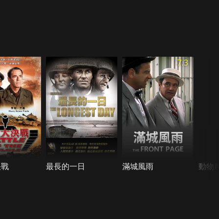
7.3
決戰
最長的一日
滿城風雨
動物