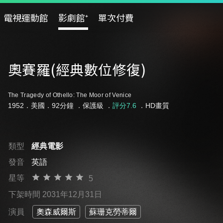
電視運動館
影劇館⁺
單次付費
奧賽羅(經典數位修復)
The Tragedy of Othello: The Moor of Venice
1952．美國．92分鐘 ．
保護級
．
評分7.6
．HD畫質
類型
經典電影
發音
英語
星等
5
下架時間 2031年12月31日
演員
奧森威爾斯
蘇珊克勞蒂爾