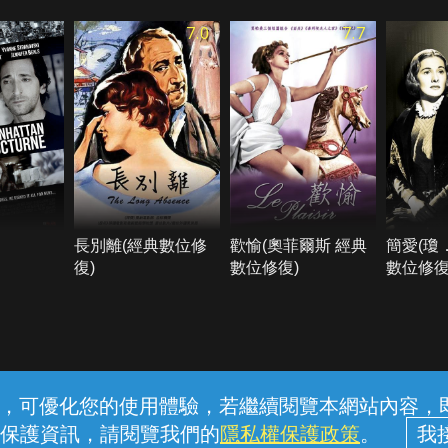
7.0
7.7
長別離(經典數位修
歡愉(奧菲爾斯 經典
簡愛(瓊
復)
數位修復)
數位修復
常見問題
線上客服
服務條款
隱私權保護
內容，可優化您的使用體驗，若繼續閱覽本網站內容，即表
保護資訊，請閱覽我們的
隱私權保護政策
。
中華電信股份有限公司個人家庭分公司 (統一編號：96979949) © 2026