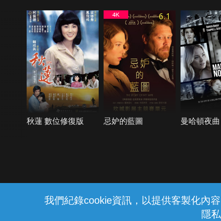
6.1
秋蓮 數位修復版
忌妒的藍圖
曼哈頓夜曲
{{notifyMsg}}
我們紀錄cookie資訊，以提供客製化
隱私