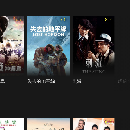
6.6
7.6
8.3
繩島
失去的地平線
刺激
虎豹
6.1