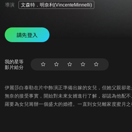
導演
文森特．明奈利(VincenteMinnelli)
請先登入
我的星等
影片給分
伊麗莎白泰勒在片中飾演正準備出嫁的女兒，但她父親卻老
無奈的接受事實，開始對未來女婿進行了解，卻認為他配不
羅要為女兒籌辦一個盛大的婚禮。一直到女兒離家度蜜月之