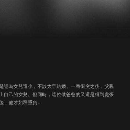
是認為女兒還小，不該太早結婚。一番衝突之後，父親
上自己的女兒。但同時，這位做爸爸的又還是得到處張
後，他才如釋重負…