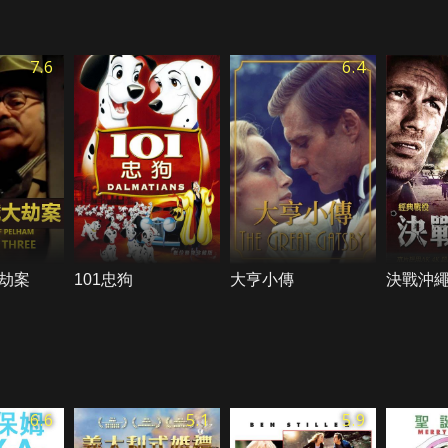
7.6
6.4
劫案
101忠狗
大亨小傳
決戰沖
6.6
5.1
5.9