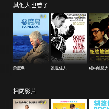
其他人也看了
8.0
8.1
惡魔島.
亂世佳人
紐約地鐵大
相關影片
5.8