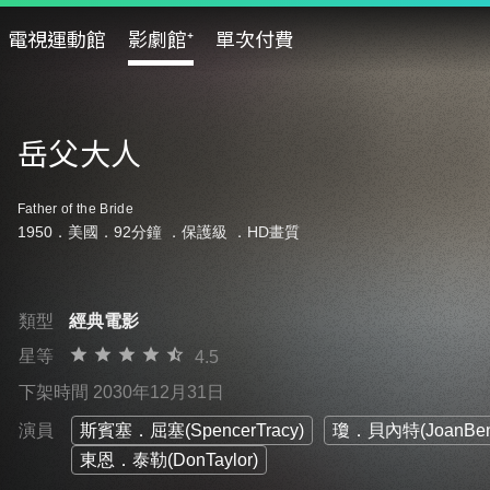
電視運動館
影劇館⁺
單次付費
岳父大人
Father of the Bride
1950．美國．92分鐘 ．
保護級
．HD畫質
類型
經典電影
星等
4.5
下架時間 2030年12月31日
演員
斯賓塞．屈塞(SpencerTracy)
瓊．貝內特(JoanBenn
東恩．泰勒(DonTaylor)