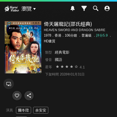
Hami Video
瀏覽
倚天屠龍記(邵氏經典)
HEAVEN SWORD AND DRAGON SABRE
1978．香港．106分鐘 ．
普遍級
．
評分5.9
．
HD畫質
經典電影
類型
國語
發音
4.1
星等
下架時間 2028年01月31日
演員
爾冬陞
余安安