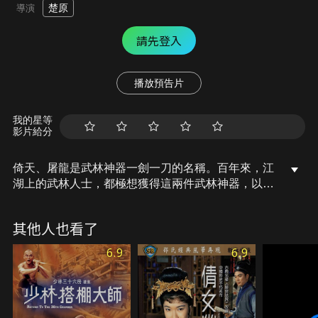
楚原
導演
請先登入
播放預告片
我的星等
影片給分
倚天、屠龍是武林神器一劍一刀的名稱。百年來，江
湖上的武林人士，都極想獲得這兩件武林神器，以便
找出秘密，雄霸天下。倚天劍現已在峨嵋派掌門人滅
絕師太之手，而屠龍刀則流落江湖，下落不明。 而明
其他人也看了
教四大護法中之金毛獅王謝遜，因妻女為其師成昆所
奸殺，引致發狂濫殺江湖人士，並在無意中奪得了屠
6.9
6.9
龍寶刀。握有倚天劍之滅絕師太，已聯合了武當、少
林、崑崙等六大門派，合力討伐明教。一場腥風血雨
的武林封報即將展開....