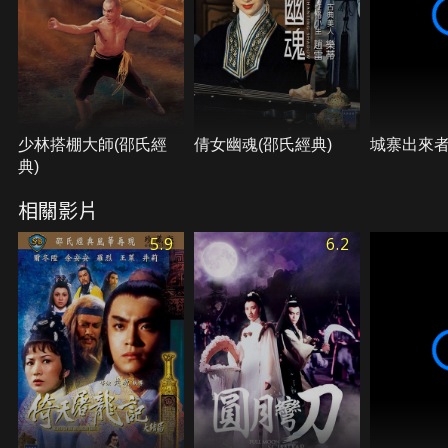
少林搭棚大師(邵氏經
倩女幽魂(邵氏經典)
城寨出來
典)
相關影片
5.9
6.2