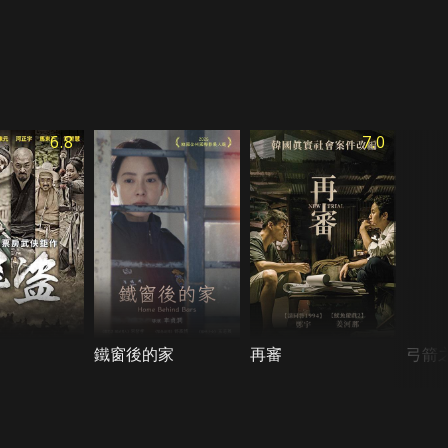
6.8
7.0
鐵窗後的家
再審
弓箭