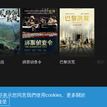
5.3
6.4
戰役
綁票偵查令
巴黎洪荒
我家
示您同意我們使用cookies。更多關於