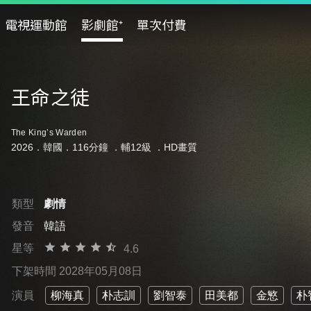
電視運動館
影劇館⁺
單次付費
王命之徒
The King’s Warden
2026．韓國．116分鐘 ．
輔12級
．HD畫質
類型
劇情
發音
韓語
星等
4.6
下架時間 2028年05月08日
演員
柳海真
朴志訓
劉智泰
田美都
金慜
朴