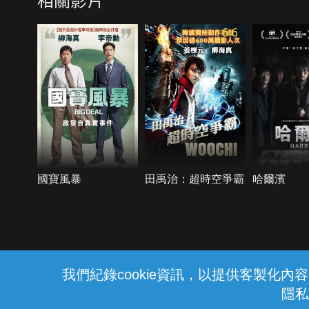
6.6
國寶風暴
田禹治：超時空爭霸
哈爾濱
{{notifyMsg}}
我們紀錄cookie資訊，以提供客製化
隱私