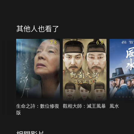
其他人也看了
7.8
6.8
生命之詩：數位修復
觀相大師：滅王風暴
風水
版
相關影片