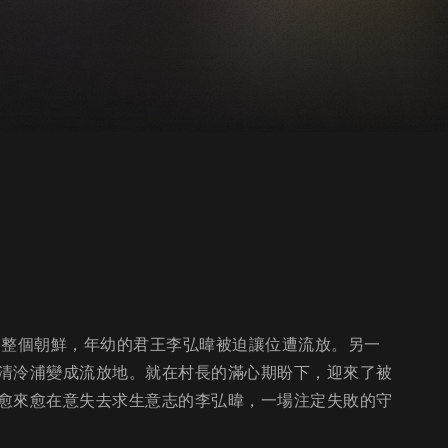
動整個朝鮮，年幼的君王李弘暐被迫讓位遭流放。另一
清泠浦變成流放地。就在村長的滿心期盼下，迎來了被
愈來愈在意失去求生意志的李弘暐，一場注定失敗的守