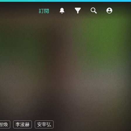
訂閱
智煥
李浚赫
安宰弘