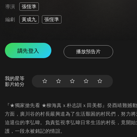
導演
張恆準
編劇
黃成九
張恆準
請先登入
播放預告片
我的星等
影片給分
『★獨家搶先看 ★柳海真ｘ朴志訓ｘ田美都』癸酉靖難撼
方面，廣川谷的村長嚴興道為了生活艱困的村民們，努力將
迫退位的李弘暐。負責監視李弘暐日常生活的村長，竟開始
護，一段永被銘記的情誼。