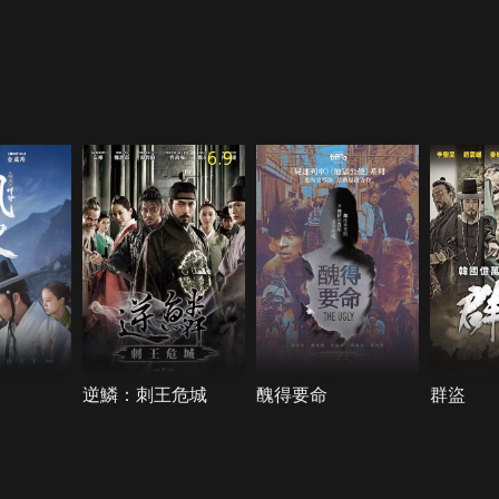
6.9
逆鱗：刺王危城
醜得要命
群盜