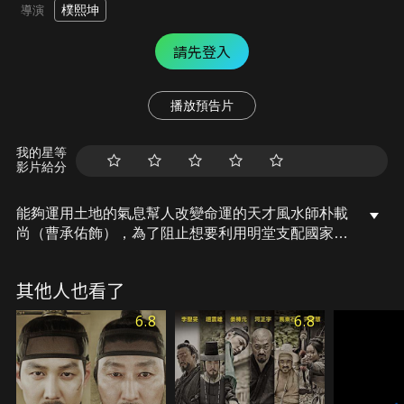
樸熙坤
導演
請先登入
播放預告片
我的星等
影片給分
能夠運用土地的氣息幫人改變命運的天才風水師朴載
尚（曹承佑飾），為了阻止想要利用明堂支配國家的
壯洞金氏一族的行徑，不幸失去了家人。13年後，一
個沒落的王族興宣（池晟飾）出現在了一心想要復仇
其他人也看了
的朴載尚面前，興宣提議一起聯手擊退壯洞金氏的勢
力。朴載尚和興宣兩個人一拍即合，逐漸接近金左根
6.8
6.8
（白潤植飾）父子。然而在行動中他們聽說有一塊可
以誕生兩個王的風水寶地，朴載尚和興宣二人開始有
了不同的想法…