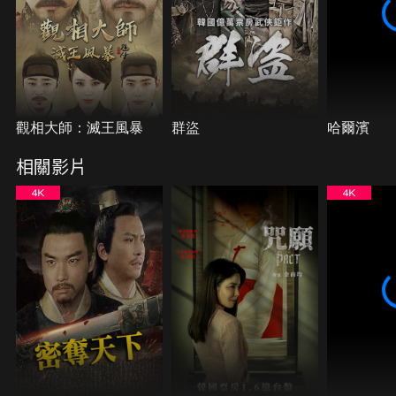
觀相大師：滅王風暴
群盜
哈爾濱
相關影片