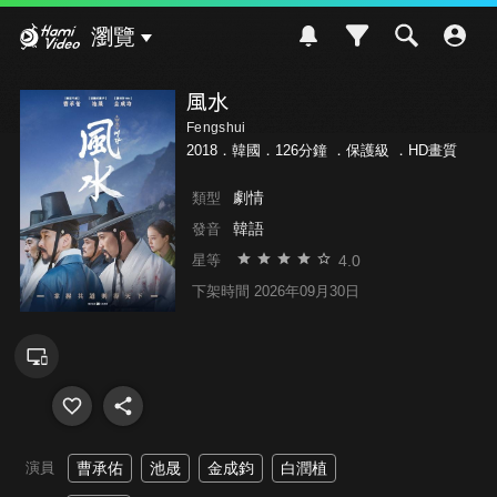
Hami Video
瀏覽
風水
Fengshui
2018．韓國．126分鐘 ．
保護級
．HD畫質
劇情
類型
韓語
發音
4.0
星等
下架時間 2026年09月30日
演員
曹承佑
池晟
金成鈞
白潤植