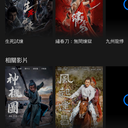
生死試煉
繡春刀：無間煉獄
九州龍悸
相關影片