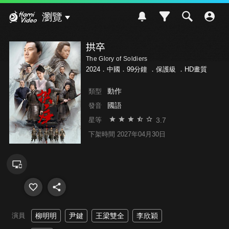
Hami Video
瀏覽
拱卒
The Glory of Soldiers
2024．中國．99分鐘 ．
保護級
．HD畫質
動作
類型
國語
發音
3.7
星等
下架時間 2027年04月30日
演員
柳明明
尹鍵
王梁雙全
李欣穎