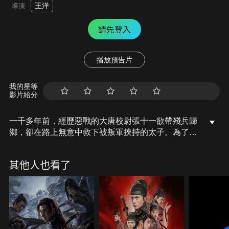
王洋
導演
請先登入
播放預告片
我的星等
影片給分
一千多年前，經歷惡戰的大唐校尉張十一欲帶殘兵歸
鄉，卻在路上無意中救下被叛軍挾持的太子。為了國
家的安危，這樣一群不被重視的小卒們毅然決然的踏
上了護送太子的險途…
其他人也看了