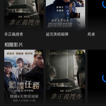
非正義搜查
超完美暗殺隊
死者
相關影片
7.1
6.8