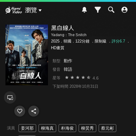
Hami Video
瀏覽
黑白線人
Yadang：The Snitch
2025．韓國．122分鐘 ．
限制級
．
評分6.7
．
HD畫質
動作
類型
韓語
發音
4.6
星等
下架時間 2028年10月31日
演員
姜河那
柳海真
朴海俊
柳炅秀
蔡元彬