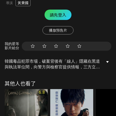
黃秉國
導演
請先登入
播放預告片
我的星等
影片給分
韓國毒品犯罪市場，破案背後有「線人」隱藏在黑道
與執法單位間，向警方與檢察官提供情報，三方立場
各取所需維持微妙平衡，直到一場有權貴二代參加的
派對遭搜查，牽扯出危機四伏的政治陰謀，也讓僅靠
其他人也看了
利益維繫的關係瀕臨破滅，面對突如其來的威脅，老
練的線人必須不只要活著脫身，還得設法翻身取
6.8
勝……。