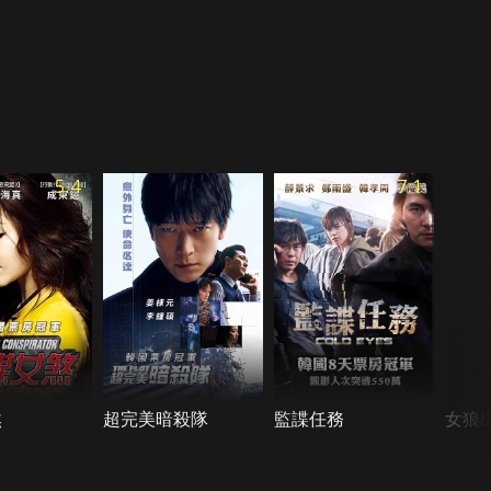
5.4
7.1
煞
超完美暗殺隊
監諜任務
女狼