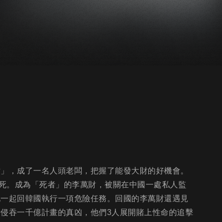
財」，成了一名人頭老闆，把握了能發大財的好機會。
死。成為「死者」的李萬財，被關在中國一處私人監
他一起回韓國執行一項危險任務。回國的李萬財還遇見
計侵吞一千億計畫的真凶，他們3人展開賭上性命的追擊