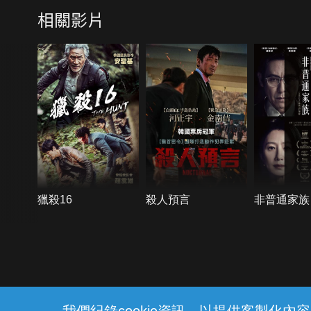
相關影片
獵殺16
殺人預言
非普通家族
{{notifyMsg}}