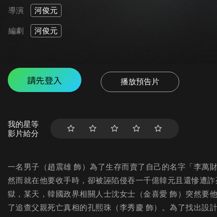
導演
河俊元
編劇
河俊元
請先登入
播放預告片
我的星等
影片給分
一名男子（趙震雄 飾）為了生存而賣了自己的名字「李萬
然而就在他要收手時，卻被誣陷侵吞一千億韓元且還慘遭詐
獄，某天，韓國政界相關人士沈女士（金喜愛 飾）突然要
了追查父親死亡真相的孔熙珠（李秀慶 飾）。為了找出設