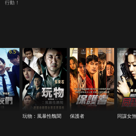
行動！
6.5
玩物：風暴性醜聞
保護者
同謀女