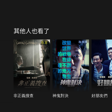
其他人也看了
6.8
非正義搜查
神鬼對決
好朋友們