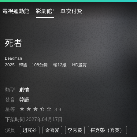
電視運動館
影劇館⁺
單次付費
死者
Deadman
2025．韓國．108分鐘 ．
輔12級
．HD畫質
類型
劇情
發音
韓語
星等
3.9
下架時間 2027年04月17日
演員
趙震雄
金喜愛
李秀慶
崔秀榮（秀英）