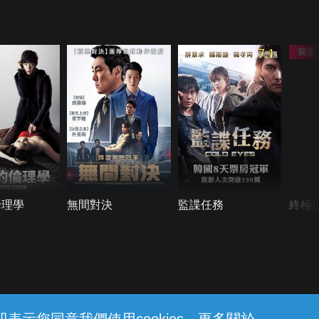
7.1
倫理學
無間對決
監諜任務
終極