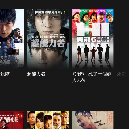
6.1
6.7
暗殺隊
超能力者
異能5：死了一個超
死者
人以後
5.2