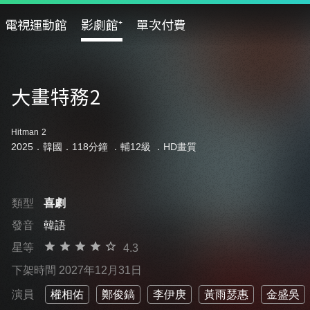
電視運動館
影劇館⁺
單次付費
大畫特務2
Hitman 2
2025．韓國．118分鐘 ．
輔12級
．HD畫質
類型
喜劇
發音
韓語
星等
4.3
下架時間 2027年12月31日
演員
權相佑
鄭俊鎬
李伊庚
黃雨瑟惠
金盛吳