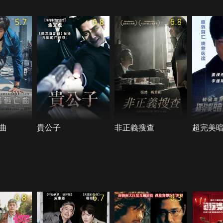
5.7
6.8
6.8
曲
貴公子
非正義搜查
超完美
6.8
6.7
6.3