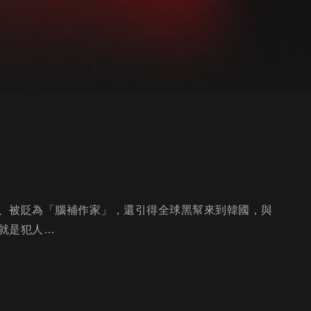
、被貶為「腦補作家」，還引得全球黑幫來到韓國，與
就是犯人…