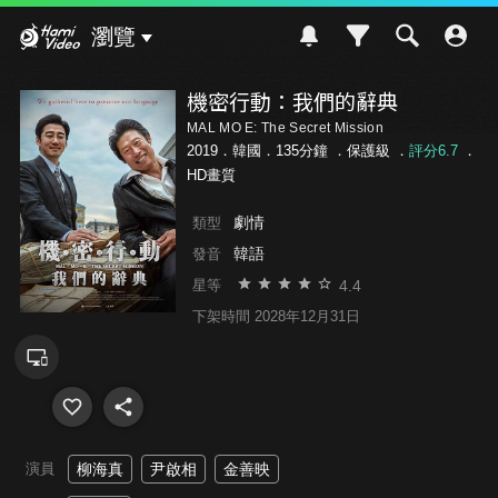
Hami Video
瀏覽
機密行動：我們的辭典
MAL MO E: The Secret Mission
2019．韓國．135分鐘 ．
保護級
．
評分6.7
．
HD畫質
劇情
類型
韓語
發音
4.4
星等
下架時間 2028年12月31日
演員
柳海真
尹啟相
金善映