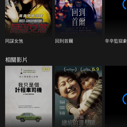
同謀女煞
回到首爾
辛辛監獄
相關影片
8.0
6.9