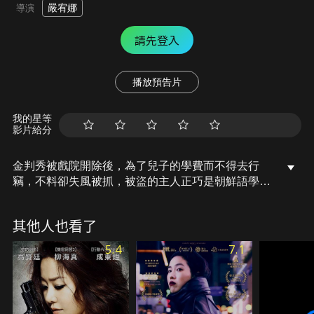
嚴宥娜
導演
請先登入
播放預告片
我的星等
影片給分
金判秀被戲院開除後，為了兒子的學費而不得去行
竊，不料卻失風被抓，被盜的主人正巧是朝鮮語學會
的代表柳正煥，判秀陰錯陽地獲得在朝鮮語學會工作
的機會。處在母語被禁止的時代，兩人於所剩不多的
其他人也看了
時間中，必須在日本帝國高壓的監視下完成屬於朝鮮
的字典……。
5.4
7.1