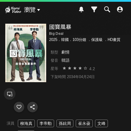
Hami Video
瀏覽
國寶風暴
Big Deal
2025．韓國．103分鐘 ．
保護級
．HD畫質
劇情
類型
韓語
發音
4.2
星等
下架時間 2034年04月24日
演員
柳海真
李帝勳
孫鉉周
崔永葰
文峰