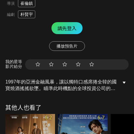
崔倫鎮
導演
朴賢宇
編劇
請先登入
播放預告片
我的星等
影片給分
1997年的亞洲金融風暴，讓以獨特口感席捲全韓的國
寶燒酒搖搖欲墜。瞄準此時機點的全球投資公司的職
員仁凡，為了收購國寶燒酒而接近國寶集團；將國寶
燒酒視為自己人生的國寶集團財務理事鍾祿，為了拯
其他人也看了
救公司而十分依賴聰明的仁凡。為了守護奉獻一生的
公司的鍾祿，與為了收購其公司而接近鍾祿的仁凡，
6.2
6.7
目的不同的兩人因為燒酒而愈走愈近。