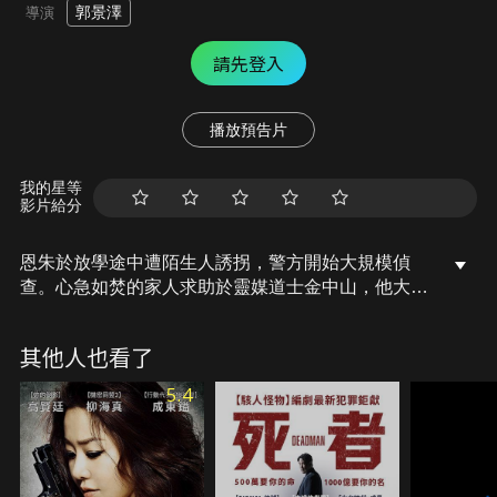
郭景澤
導演
請先登入
播放預告片
我的星等
影片給分
恩朱於放學途中遭陌生人誘拐，警方開始大規模偵
查。心急如焚的家人求助於靈媒道士金中山，他大膽
斷言：「孩子依然活著，歹徒15日內會和家屬聯絡。
但唯一的破案條件，就是要八字相合的刑警孔吉溶參
其他人也看了
與辦案。」果然，第15天道士的話應驗了！孔刑警決
定冒險和金道士合作，展開為期33天的絕密搜查。
5.4