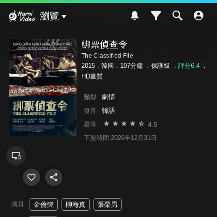
Hami Video
瀏覽
綁票偵查令
The Classified File
2015．韓國．107分鐘 ．
保護級
．
評分6.4
．
HD畫質
劇情
類型
韓語
發音
4.5
星等
下架時間 2026年12月31日
演員
金倫奭
柳海真
張榮男