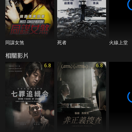
同謀女煞
死者
火線上堂
相關影片
6.8
6.8