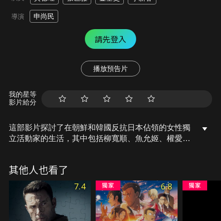
申尚民
導演
請先登入
播放預告片
我的星等
影片給分
這部影片探討了在朝鮮和韓國反抗日本佔領的女性獨
立活動家的生活，其中包括柳寬順、魚允姬、權愛
拉、沈明哲、盧順敬、林明愛和申寬彬等女英雄。
其他人也看了
7.4
6.8