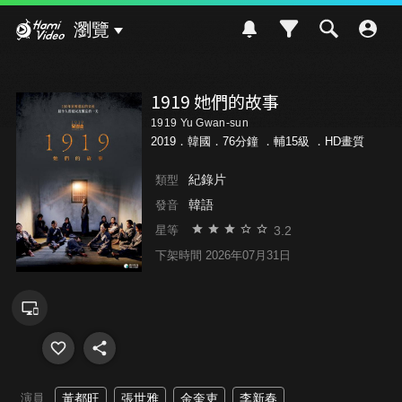
Hami Video
瀏覽
1919 她們的故事
1919 Yu Gwan-sun
2019．韓國．76分鐘 ．
輔15級
．HD畫質
紀錄片
類型
韓語
發音
3.2
星等
下架時間 2026年07月31日
演員
黃都旺
張世雅
金奎吏
李新春