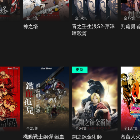
全13集
全14集
全12集
神之塔
青之壬生浪S2-芹澤
判處勇
暗殺篇
全25集
全64集
全137集
機動戰士鋼彈 鐵血
鋼之鍊金術師
慕留人