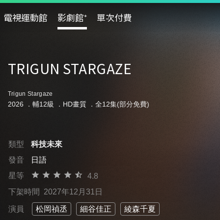
電視運動館
影劇館⁺
單次付費
TRIGUN STARGAZE
Trigun Stargaze
2026 ．
輔12級
．HD畫質 ．全12集(部分免費)
類型
科技未來
發音
日語
星等
4.8
下架時間
2027年12月31日
演員
松岡禎丞
細谷佳正
綾森千夏