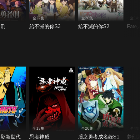
全22集
全20集
全14
者刑
給不滅的你S3
給不滅的你S2
Fate
全13集
全26集
全4集
火影新世代
忍者神威
盾之勇者成名錄S1
夢幻遊