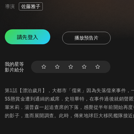
導演
佐藤雅子
請先登入
播放預告片
我的星等
影片給分
第1話【漂泊歲月】，大都市「儒來」因為失落儒來事件，一
$$懸賞金遭到通緝的威席．史坦畢特，在事件過後就銷聲
輩米莉．湯普森一起追查席的下落，感覺從半年前開始再度發
的影子，進而展開調查。此時，傳來地球巨大移民艦隊接近