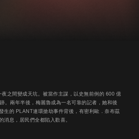
夜之間變成天坑。被當作主謀，以史無前例的 600 億
匿跡。兩年半後，梅麗魯成為一名可靠的記者，她和後
生的 PLANT連環搶劫事件背後，有密利歐．奈布茲
的消息，居民們全都陷入歡喜。