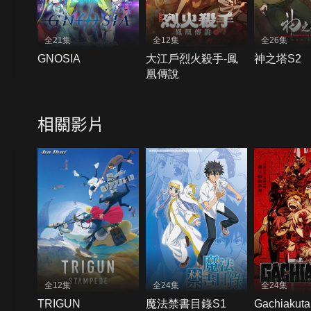
全21集
全12集
全26集
GNOSIA
大江戶烈火殺手-鳳
神之塔S2
凰傳說
相關影片
全12集
全24集
全24集
TRIGUN
魔法禁書目錄S1
Gachiakuta