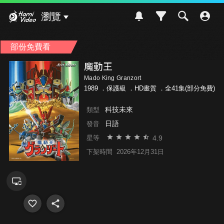
Hami Video
瀏覽
部份免費看
魔動王
Mado King Granzort
1989 ．
保護級
．HD畫質 ．全41集(部分免費)
科技未來
類型
日語
發音
4.9
星等
下架時間
2026年12月31日