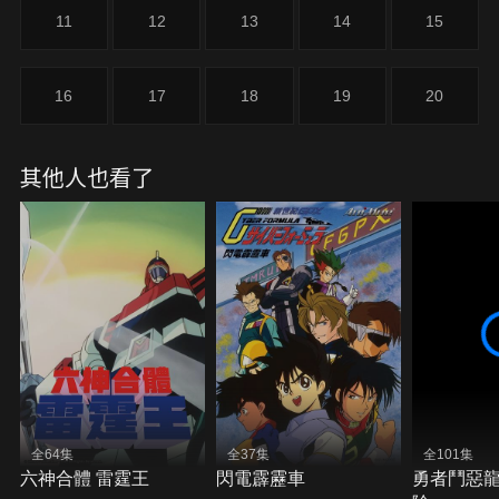
11
12
13
14
15
16
17
18
19
20
其他人也看了
全64集
全37集
全101集
六神合體 雷霆王
閃電霹靂車
勇者鬥惡