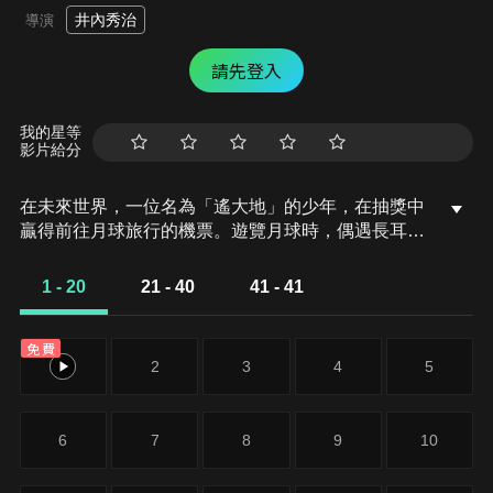
井內秀治
導演
請先登入
我的星等
影片給分
在未來世界，一位名為「遙大地」的少年，在抽獎中
贏得前往月球旅行的機票。遊覽月球時，偶遇長耳族
人的魔法婆婆及其孫女，幫忙組合魔動器期間被發現
是傳說中挑選駕駛「Granzort」的「大地與炎之魔動
1 - 20
21 - 40
41 - 41
戰士」而開始旅程。命運般的旅途上，先後尋找到了
另外兩位魔動戰士：駕駛「Windzort」的風之魔動戰
免費
士「加斯」，駕駛「Aquabeat」的水之魔動戰士
1
2
3
4
5
「拉比」。一同為了打倒邪動族拯救月底世界「拉比
露娜」而戰的整個冒險故事。
6
7
8
9
10