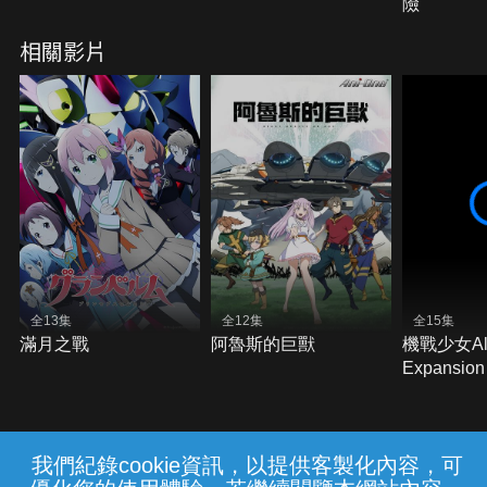
險
相關影片
全13集
全12集
全15集
滿月之戰
阿魯斯的巨獸
機戰少女Ali
Expansion
我們紀錄cookie資訊，以提供客製化內容，可
{{notifyMsg}}