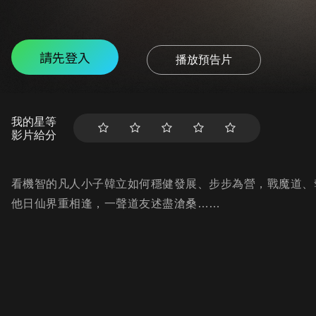
請先登入
播放預告片
我的星等
影片給分
看機智的凡人小子韓立如何穩健發展、步步為營，戰魔道、
他日仙界重相逢，一聲道友述盡滄桑……