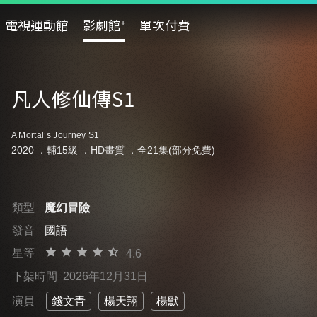
電視運動館
影劇館⁺
單次付費
凡人修仙傳S1
A Mortal’s Journey S1
2020 ．
輔15級
．HD畫質 ．全21集(部分免費)
類型
魔幻冒險
發音
國語
星等
4.6
下架時間
2026年12月31日
演員
錢文青
楊天翔
楊默