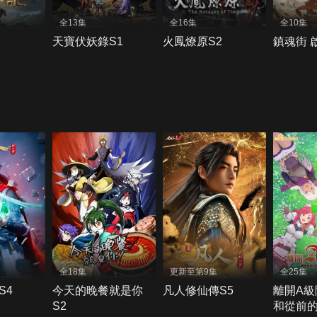
全13集
全16集
全10集
天寶伏妖錄S1
火鳳燎原S2
鎮魂街 
全18集
更新至第9集
全25集
S4
今天的晚餐就是你
凡人修仙傳S5
離開A級
S2
和從前