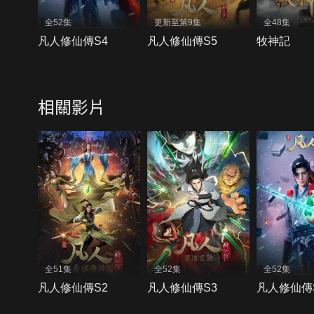
全52集
更新至第9集
全48集
凡人修仙傳S4
凡人修仙傳S5
牧神記
相關影片
全51集
全52集
全52集
凡人修仙傳S2
凡人修仙傳S3
凡人修仙傳