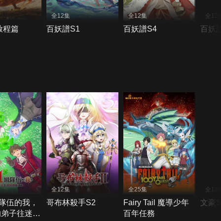
全12集
全12集
全12
啟程篇
百妖譜S1
百妖譜S4
百妖
全12集
全25集
全13
隊伍的我，
哥布林殺手S2
Fairy Tail 魔導少年
文豪St
的弟子往迷宮
百年任務