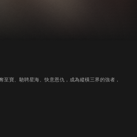
奪至寶、馳聘星海、快意恩仇，成為縱橫三界的強者，