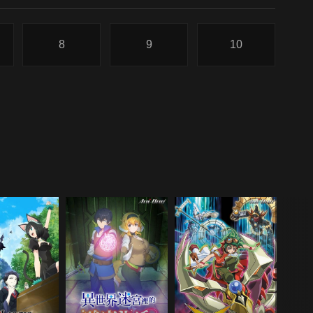
8
9
10