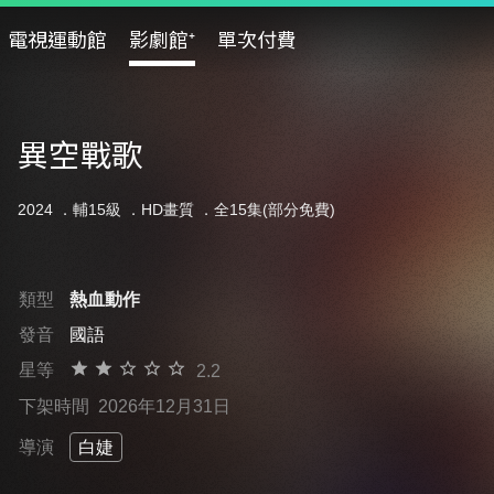
電視運動館
影劇館⁺
單次付費
異空戰歌
2024 ．
輔15級
．HD畫質 ．全15集(部分免費)
類型
熱血動作
發音
國語
星等
2.2
下架時間
2026年12月31日
導演
白婕