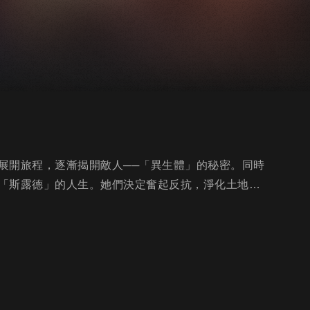
展開旅程，逐漸揭開敵人──「異生體」的秘密。同時
「斯露德」的人生。她們決定奮起反抗，淨化土地…