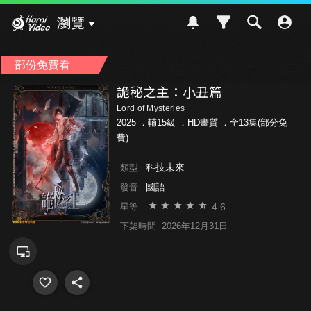
Hami Video
瀏覽
部份免費看
詭秘之主：小丑篇
Lord of Mysteries
2025 ．
輔15級
．HD畫質 ．全13集(部分免
費)
科技未來
類型
國語
發音
4.6
星等
下架時間
2026年12月31日