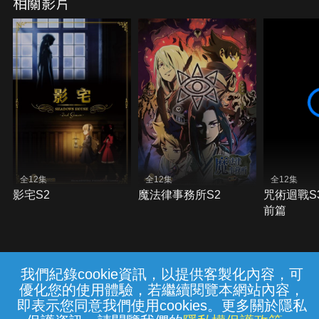
相關影片
全12集
全12集
全12集
影宅S2
魔法律事務所S2
咒術迴戰S
前篇
我們紀錄cookie資訊，以提供客製化內容，可
{{notifyMsg}}
優化您的使用體驗，若繼續閱覽本網站內容，
常見問題
線上客服
服務條款
隱私權保護
即表示您同意我們使用cookies。更多關於隱私