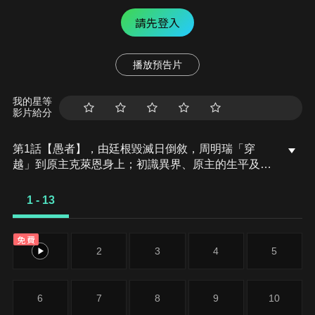
請先登入
播放預告片
我的星等
影片給分
第1話【愚者】，由廷根毀滅日倒敘，周明瑞「穿
越」到原主克萊恩身上；初識異界、原主的生平及其
詭異的自殺；塔羅牌 占卜，抽到「愚者」；克萊恩啟
動轉運儀式，來到灰霧之上；第一次塔羅會，阿爾傑
1 - 13
和奧黛麗初登場，克 萊恩自稱愚者，初次接觸到非凡
者等神秘學知識；鄧恩、倫納德調查安提哥努斯筆記
免費
自殺事件；克萊恩通 過鄧恩和戴莉兩項考驗，暫時洗
1
2
3
4
5
清嫌疑。
6
7
8
9
10