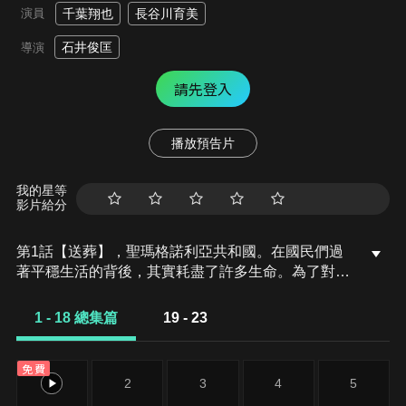
演員
千葉翔也
長谷川育美
石井俊匡
導演
請先登入
播放預告片
我的星等
影片給分
第1話【送葬】，聖瑪格諾利亞共和國。在國民們過
著平穩生活的背後，其實耗盡了許多生命。為了對抗
鄰國齊亞德帝國的無人戰鬥機械「軍團」的侵略，共
和國也製造出無人機「破壞神」。然而無人機只是徒
1 - 18 總集篇
19 - 23
具其名。那些機體實際上是由一群被稱為86的少年少
女所搭乘，不分日夜地不斷戰鬥下去。
免費
1
2
3
4
5