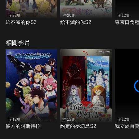
全22集
全20集
全12集
給不滅的你S3
給不滅的你S2
東京口食種
相關影片
全12集
全12集
全12集
彼方的阿斯特拉
約定的夢幻島S2
我立於百