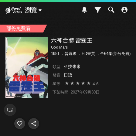
Hami Video
瀏覽
部份免費看
六神合體 雷霆王
God Mars
1981 ．
普遍級
．HD畫質 ．全64集(部分免費)
科技未來
類型
日語
發音
4.6
星等
下架時間
2027年09月30日