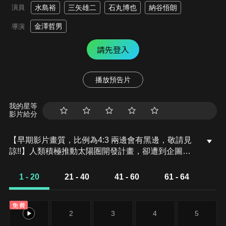
演員
水島裕
三矢雄二
石丸博也
納谷悟朗
金澤哲男
導演
請先登入
播放預告片
我的星等
影片給分
【早期影片畫質，比例為4:3 兩邊會有黑邊，敬請見
諒!!】人類積極推動太陽圏開發計畫，卻遭到企圖征
服地球的吉森星皇帝祖魯的阻撓。肩負守護地球重任
的地球防衛軍成員明神武，因吉森星的入侵而得知自
1 - 20
21 - 40
41 - 60
61 - 64
己的身世——他竟是17年前被送來地球的吉森星人。
明神武將蓋亞等六台機器人合體，化身無敵的「雷霆
免費
王」，迎戰來自吉森星的侵略者。然而，這場戰役卻
1
2
3
4
5
成為他與親哥哥馬克悲劇性對決的開端……。