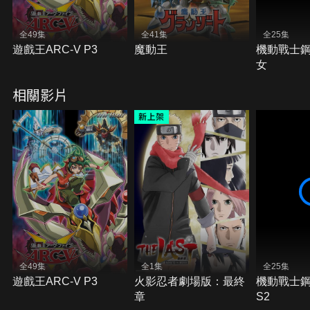
全49集
全41集
全25集
遊戲王ARC-V P3
魔動王
機動戰士鋼
女
相關影片
全49集
全1集
全25集
遊戲王ARC-V P3
火影忍者劇場版：最終
機動戰士鋼
章
S2