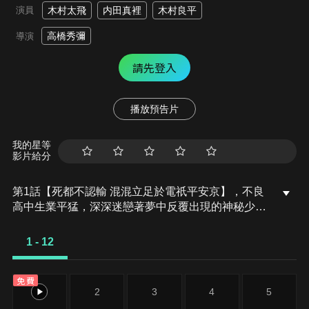
演員
木村太飛
内田真裡
木村良平
高橋秀彌
導演
請先登入
播放預告片
我的星等
影片給分
第1話【死都不認輸 混混立足於電祇平安京】，不良
高中生業平猛，深深迷戀著夢中反覆出現的神秘少
女．月宮。結果某天，他因為一場意外事故從懸崖墜
落，醒來時卻發現愛慕的月宮站在自己的面前！後來
1 - 12
才得知那裡是一個由安倍晴明等陰陽師守護的異世
界、「電祇平安京」。然而，猛卻被月宮當成可疑人
免費
物，最終只能在街上徘徊。就在此時，突如其來的黑
1
2
3
4
5
霧籠罩了整座城市，異形怪物開始襲擊人們......