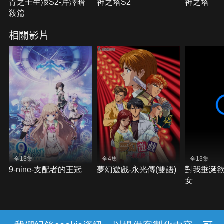
青之壬生浪S2-芹澤暗
神之塔S2
神之塔
殺篇
相關影片
全13集
全4集
全13集
9-nine-支配者的王冠
夢幻遊戲-永光傳(雙語)
對我垂涎
女