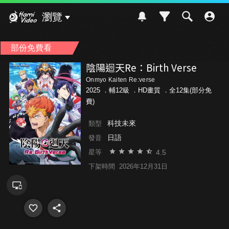
Hami Video
瀏覽
部份免費看
陰陽迴天Re：Birth Verse
Onmyo Kaiten Re:verse
2025 ．
輔12級
．HD畫質 ．全12集(部分免
費)
科技未來
類型
日語
發音
4.5
星等
下架時間
2026年12月31日