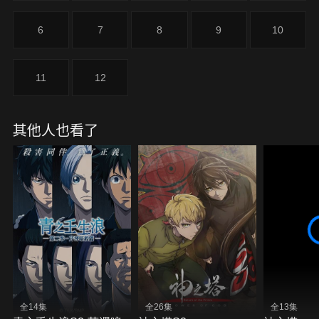
6
7
8
9
10
11
12
其他人也看了
全14集
全26集
全13集