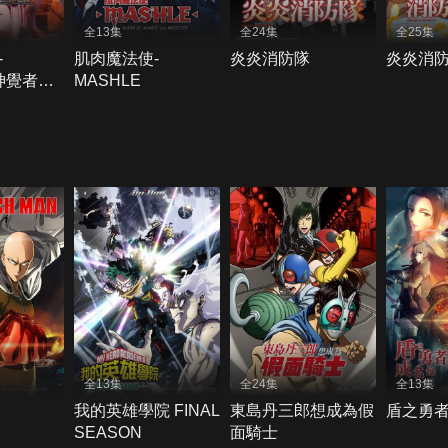
全13集
全24集
全25集
-
肌肉魔法使-
炎炎消防隊
炎炎消防
-神覺者候
MASHLE
篇
全13集
全24集
全13集
我的英雄學院 FINAL
東島丹三郎想成為假
盾之勇者
SEASON
面騎士