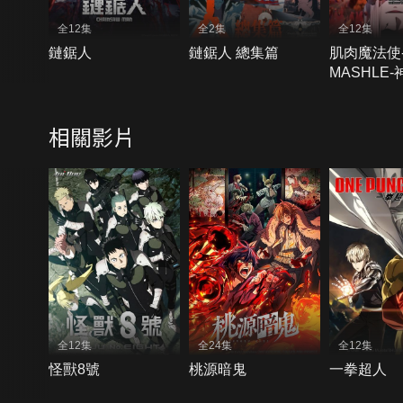
全12集
全2集
全12集
鏈鋸人
鏈鋸人 總集篇
肌肉魔法使
MASHLE
補選拔試驗
相關影片
全12集
全24集
全12集
怪獸8號
桃源暗鬼
一拳超人