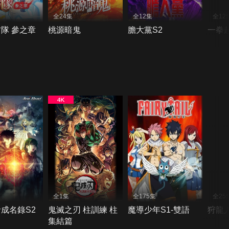
全24集
全12集
全12
隊 參之章
桃源暗鬼
膽大黨S2
一拳
全1集
全175集
全25
成名錄S2
鬼滅之刃 柱訓練 柱
魔導少年S1-雙語
狩龍
集結篇