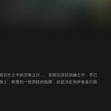
隊員百忙之中的安養之日…。長期沉浸於訓練之中，早已
身上，察覺到一股異樣的氛圍，於是決定和伊春進行跟