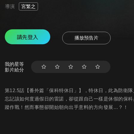
導演
宮繁之
請先登入
播放預告片
我的星等
影片給分
第12.5話【番外篇「保科特休日」】，特休日，此為防衛
忘記該如何度過假日的雷諾，卻從跟自己一樣是休假的保科
蹤作戰！然而事態卻開始朝向出乎意料的方向發展…？！