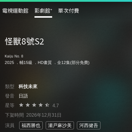
電視運動館
影劇館⁺
單次付費
怪獸8號S2
Kaiju No. 8
2025 ．
輔15級
．HD畫質 ．全12集(部分免費)
類型
科技未來
發音
日語
星等
4.7
下架時間
2026年12月31日
演員
福西勝也
瀬戸麻沙美
河西健吾