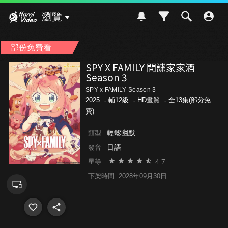
Hami Video
瀏覽
部份免費看
SPY X FAMILY 間諜家家酒
Season 3
SPY x FAMILY Season 3
2025 ．
輔12級
．HD畫質 ．全13集(部分免
費)
輕鬆幽默
類型
日語
發音
4.7
星等
下架時間
2028年09月30日