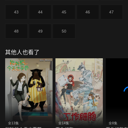
卻進展不順。就在此時，保安局突然現身……。
43
44
45
46
47
48
49
50
其他人也看了
全13集
全14集
全8集