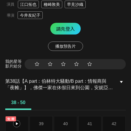
演員
江口拓也
種崎敦美
早見沙織
今井友紀子
導演
請先登入
播放預告片
我的星等
影片給分
第38話【A part：伯林特大騷動/B part：情報商與
「夜帷」】，佛傑一家在休假日來到公園，安妮亞心
情愉快地大口吃著冰淇淋，但卻從邦德預知的未來
中，發現工地即將發生事件，立即慌了手腳。她好不
38 - 50
容易把洛伊德他們帶到現場，卻看到工人操控著重型
機械開始失控暴走…。費歐娜接下了〈WISE〉的任
免費
務，為了尋找專門從事印章偽造的專家而去求助於弗
38
39
40
41
42
朗基。兩人在約定的俱樂部與偽造師見了面，但談判