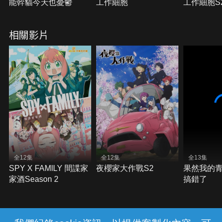
能幹貓今天也憂鬱
工作細胞
工作細胞S
相關影片
全12集
全12集
全13集
SPY X FAMILY 間諜家
夜櫻家大作戰S2
果然我的
家酒Season 2
搞錯了